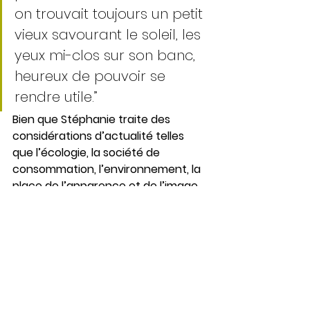
on trouvait toujours un petit 
vieux savourant le soleil, les 
yeux mi-clos sur son banc, 
heureux de pouvoir se 
rendre utile.”
Bien que Stéphanie traite des 
considérations d’actualité telles 
que l’écologie, la société de 
consommation, l’environnement, la 
place de l’apparence et de l’image, 
l’importance accordée aux mots et 
les diverses convocations - poètes, 
philosophes, écrivains - nous 
offrent un roman enrichissant. Le 
style n’en demeure pas moins 
épuré, aisé à lire. On peut y ressentir 
la volonté de transmettre cette 