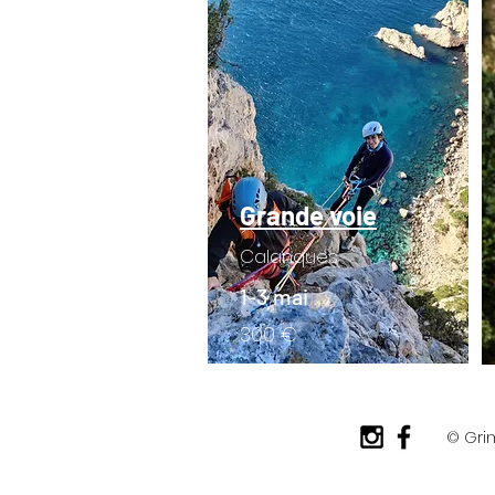
Grande voie
Calanques
1-3 mai
3
00 €
© Grimpeuses, un