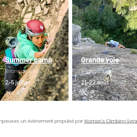
Summer camp
Grande voie
Briançonnais
Briançonnais
2-5 juillet
21-22 août
200 €
300 €
 évènement propulsé par
Women's Climbing Sy