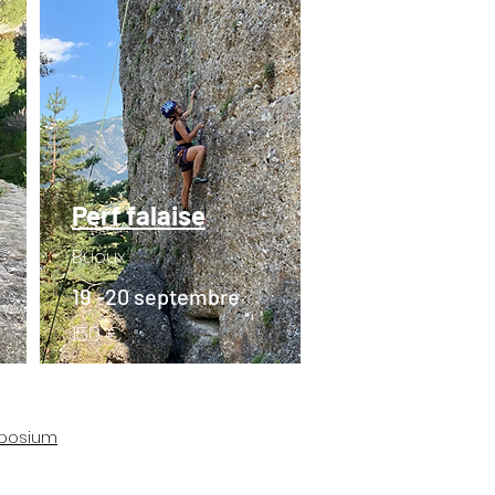
Perf falaise
Buoux
19 -20 septembre
150 €
mposium