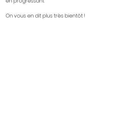
en progressant
On vous en dit plus très bientôt !
4. LE PODCAST
L’idée ? 
Des interviews 
passionnantes de celles et ceux 
qui ont trouvé leur place dans le 